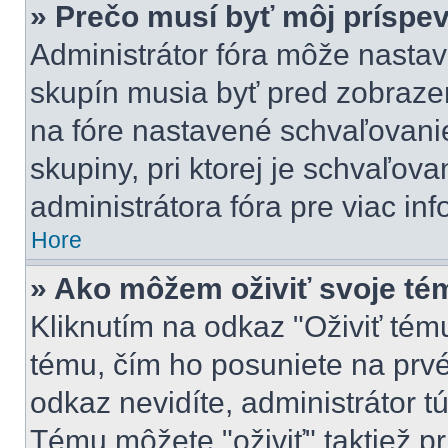
» Prečo musí byť môj príspe
Administrátor fóra môže nastav
skupín musia byť pred zobraze
na fóre nastavené schvaľovanie
skupiny, pri ktorej je schvaľov
administrátora fóra pre viac inf
Hore
» Ako môžem oživiť svoje té
Kliknutím na odkaz "Oživiť tému"
tému, čím ho posuniete na prvé
odkaz nevidíte, administrátor 
Tému môžete "oživiť" taktiež p