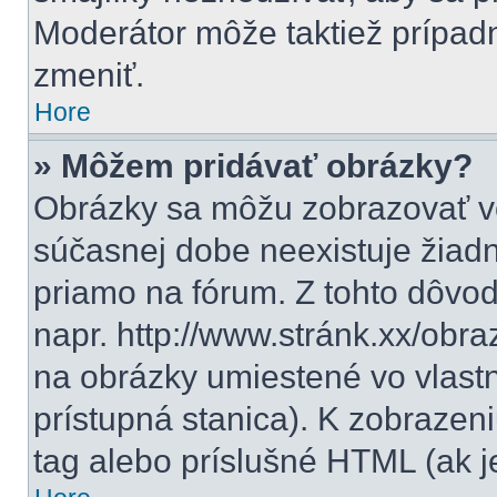
Moderátor môže taktiež prípad
zmeniť.
Hore
» Môžem pridávať obrázky?
Obrázky sa môžu zobrazovať vo
súčasnej dobe neexistuje žiad
priamo na fórum. Z tohto dôvo
napr. http://www.stránk.xx/obr
na obrázky umiestené vo vlastn
prístupná stanica). K zobraze
tag alebo príslušné HTML (ak j