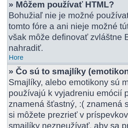
» Môžem používať HTML?
Bohužiaľ nie je možné použív
tomto fóre a ani nieje možné t
však môže definovať zvláštne
nahradiť.
Hore
» Čo sú to smajlíky (emotiko
Smajlíky, alebo emotikony sú m
používajú k vyjadreniu emócií 
znamená šťastný, :( znamená 
si môžete prezrieť v príspevkov
smajlíky nezneužívať, aby sa p