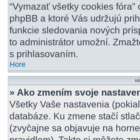
“Vymazať všetky cookies fóra” 
phpBB a ktoré Vás udržujú prihl
funkcie sledovania nových prís
to administrátor umožní. Zmažt
s prihlasovaním.
Hore
Uží
» Ako zmením svoje nastave
Všetky Vaše nastavenia (pokiaľ
databáze. Ku zmene stačí stlač
(zvyčajne sa objavuje na hornej
pravidlom). Takto si môžete zm