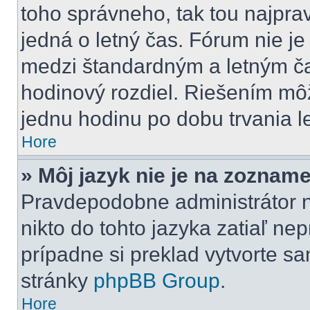
toho správneho, tak tou najpr
jedná o letný čas. Fórum nie j
medzi štandardným a letným č
hodinový rozdiel. Riešením m
jednu hodinu po dobu trvania l
Hore
» Môj jazyk nie je na zozname
Pravdepodobne administrátor ne
nikto do tohto jazyka zatiaľ nep
prípadne si preklad vytvorte sam
stránky
phpBB Group
.
Hore