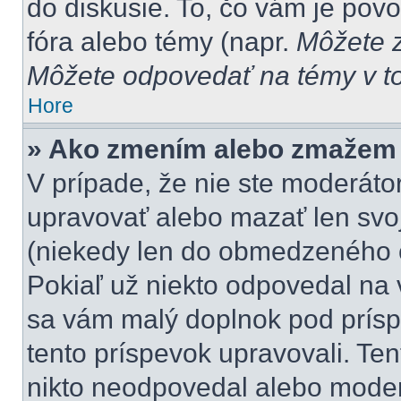
do diskusie. To, čo vám je pov
fóra alebo témy (napr.
Môžete z
Môžete odpovedať na témy v to
Hore
» Ako zmením alebo zmažem
V prípade, že nie ste moderátor
upravovať alebo mazať len svoj
(niekedy len do obmedzeného č
Pokiaľ už niekto odpovedal na 
sa vám malý doplnok pod príspe
tento príspevok upravovali. Ten
nikto neodpovedal alebo moderá