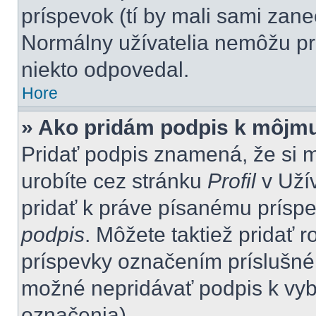
príspevok (tí by mali sami zan
Normálny užívatelia nemôžu pr
niekto odpovedal.
Hore
» Ako pridám podpis k môjm
Pridať podpis znamená, že si mu
urobíte cez stránku
Profil
v Uží
pridať k práve písanému prís
podpis
. Môžete taktiež pridať 
príspevky označením príslušného
možné nepridávať podpis k vy
označenia).