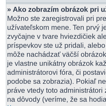
» Ako zobrazím obrázok pri 
Možno ste zaregistrovali pri pr
užívateľskom mene. Ten prvý j
zvyčajne v tvare hviezdičiek al
príspevkov ste už pridali, aleb
môže nachádzať väčší obrázok,
je vlastne unikátny obrázok ka
administrátorovi fóra, či postavi
podobe sa zobrazia). Pokiaľ n
práve vtedy toto administrátori 
na dôvody (veríme, že sa hodia