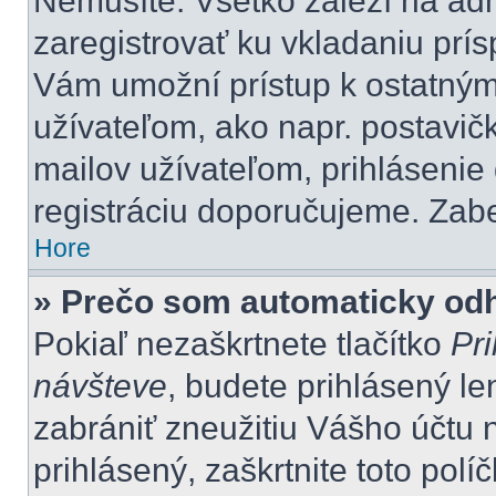
Nemusíte. Všetko záleží na admi
zaregistrovať ku vkladaniu prí
Vám umožní prístup k ostatn
užívateľom, ako napr. postavič
mailov užívateľom, prihlásenie
registráciu doporučujeme. Zaber
Hore
» Prečo som automaticky od
Pokiaľ nezaškrtnete tlačítko
Pri
návšteve
, budete prihlásený le
zabrániť zneužitiu Vášho účtu n
prihlásený, zaškrtnite toto polí