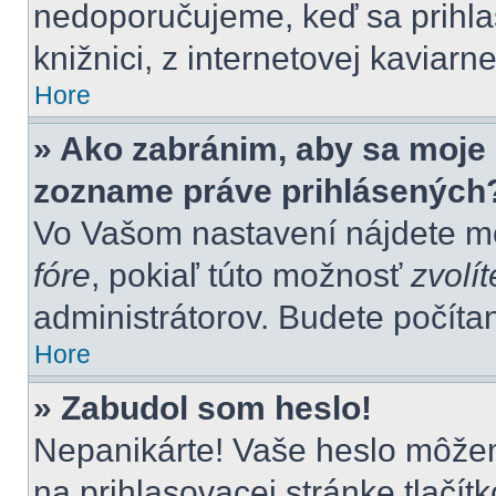
nedoporučujeme, keď sa prihlas
knižnici, z internetovej kaviarne
Hore
» Ako zabránim, aby sa moje 
zozname práve prihlásených
Vo Vašom nastavení nájdete 
fóre
, pokiaľ túto možnosť
zvolít
administrátorov. Budete počítan
Hore
» Zabudol som heslo!
Nepanikárte! Vaše heslo môžem
na prihlasovacej stránke tlačít