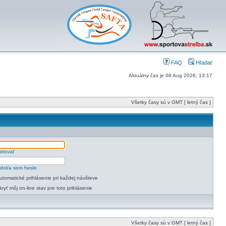
FAQ
Hľadať
Aktuálny čas je 08 Aug 2026, 13:17
Všetky časy sú v GMT [ letný čas ]
strovať
dol/a som heslo
utomatické prihlásenie pri každej návšteve
kryť môj on-line stav pre toto prihlásenie
Všetky časy sú v GMT [ letný čas ]