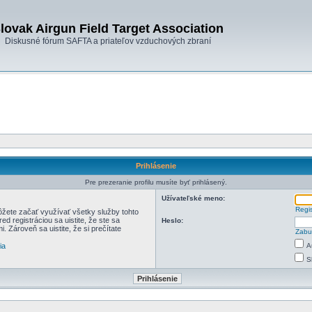
lovak Airgun Field Target Association
Diskusné fórum SAFTA a priateľov vzduchových zbraní
Prihlásenie
Pre prezeranie profilu musíte byť prihlásený.
Užívateľské meno:
Regi
môžete začať využívať všetky služby tohto
d registráciou sa uistite, že ste sa
Heslo:
. Zároveň sa uistite, že si prečítate
Zabu
ia
A
S