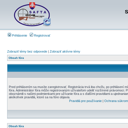
S
Prihlásenie
Registrovať
Zobraziť témy bez odpovede
|
Zobraziť aktívne témy
Obsah fóra
Pred prihlásením sa musíte zaregistrovať. Registrácia trvá iba chvíľu, po prihlásení 
fóra. Administrátor fóra môže registrovaným užívateľom udeliť rozšírené právomoci. Pre
oboznámili s našimi podmienkami pre užívanie fóra a s ďalšími pravidlami a ujednaniami
akékoľvek pravidlá, ktoré sa na fóre objavia.
Pravidlá pre používanie
|
Ochrana súkrom
Obsah fóra