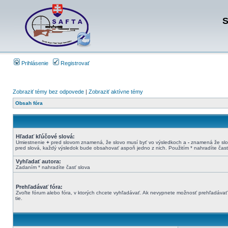
S
Prihlásenie
Registrovať
Zobraziť témy bez odpovede
|
Zobraziť aktívne témy
Obsah fóra
Hľadať kľúčové slová:
Umiestnenie
+
pred slovom znamená, že slovo musí byť vo výsledkoch a
-
znamená že slov
pred slová, každý výsledok bude obsahovať aspoň jedno z nich. Použitím * nahradíte časť
Vyhľadať autora:
Zadaním * nahradíte časť slova
Prehľadávať fóra:
Zvoľte fórum alebo fóra, v ktorých chcete vyhľadávať. Ak nevypnete možnosť prehľadávať
tie.