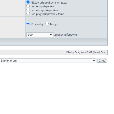
Názvy príspevkov a ich texty
Len text príspevku
Len názvy príspevkov
Len prvý príspevok v téme
Príspevky
Témy
znakov príspevku
Všetky časy sú v GMT [ letný čas ]