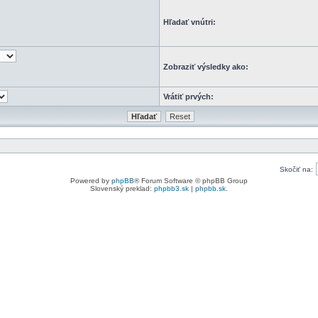
Hľadať vnútri:
Zobraziť výsledky ako:
Vrátiť prvých:
Skočiť na:
Powered by
phpBB
® Forum Software © phpBB Group
Slovenský preklad:
phpbb3.sk
|
phpbb.sk
.