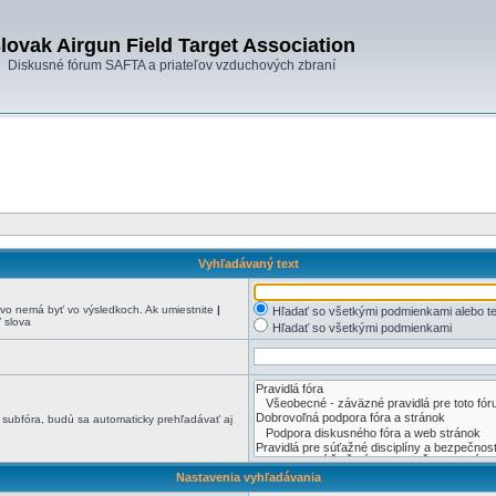
lovak Airgun Field Target Association
Diskusné fórum SAFTA a priateľov vzduchových zbraní
Vyhľadávaný text
o nemá byť vo výsledkoch. Ak umiestnite
|
Hľadať so všetkými podmienkami alebo te
 slova
Hľadať so všetkými podmienkami
 subfóra, budú sa automaticky prehľadávať aj
Nastavenia vyhľadávania