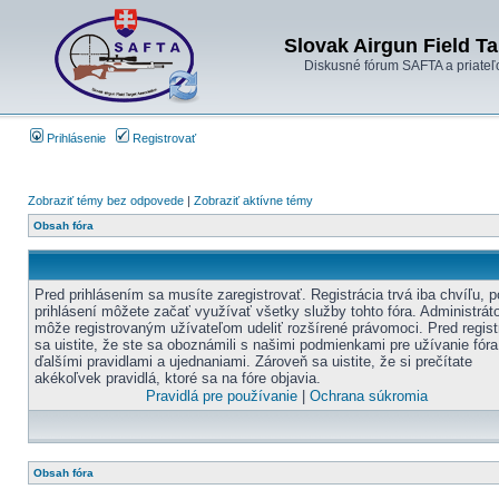
Slovak Airgun Field Ta
Diskusné fórum SAFTA a priateľ
Prihlásenie
Registrovať
Zobraziť témy bez odpovede
|
Zobraziť aktívne témy
Obsah fóra
Pred prihlásením sa musíte zaregistrovať. Registrácia trvá iba chvíľu, p
prihlásení môžete začať využívať všetky služby tohto fóra. Administráto
môže registrovaným užívateľom udeliť rozšírené právomoci. Pred regist
sa uistite, že ste sa oboznámili s našimi podmienkami pre užívanie fóra
ďalšími pravidlami a ujednaniami. Zároveň sa uistite, že si prečítate
akékoľvek pravidlá, ktoré sa na fóre objavia.
Pravidlá pre používanie
|
Ochrana súkromia
Obsah fóra