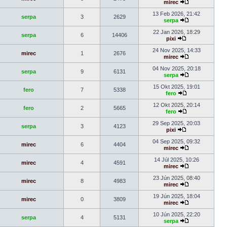
mirec
13 Feb 2026, 21:42
serpa
3
2629
serpa
22 Jan 2026, 18:29
serpa
6
14406
pixi
24 Nov 2025, 14:33
mirec
1
2676
mirec
04 Nov 2025, 20:18
serpa
9
6131
serpa
15 Okt 2025, 19:01
fero
7
5338
fero
12 Okt 2025, 20:14
fero
2
5665
fero
29 Sep 2025, 20:03
serpa
3
4123
pixi
04 Sep 2025, 09:32
mirec
6
4404
mirec
14 Júl 2025, 10:26
mirec
4
4591
mirec
23 Jún 2025, 08:40
mirec
8
4983
mirec
19 Jún 2025, 18:04
mirec
0
3809
mirec
10 Jún 2025, 22:20
serpa
4
5131
serpa