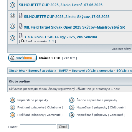
SILHOUETTE CUP 2025, 3.kolo, Lesné, 07.06.2025
SILHOUETTE CUP 2025, 2.kolo, Skýcov, 17.05.2025
XIII. Field Target Slovak Open 2025 Skýcov+Majstrovstvá SR
3. a 4 .kolo FT SAFTA ligy 2025, Vila Sokolka
[
Choď na stránku:
1
,
2
]
Zobraziť témy
Stránka
1
z
10
[ 246 tém ]
Obsah fóra
»
Športová asociácia - SAFTA
»
Športové súťaže a stretnutia
»
Súťaže a s
Kto je on-line
Užívatelia prezerajúci fórum: Žiadny registrovaný užívateľ nie je prítomný a 1 hosť
Neprečítané príspevky
Žiadne neprečítané príspevky
Prečítané príspevky [ Obľúbené ]
Neprečítané príspevky [ Obľúbené ]
Prečítané príspevky [ Zamknuté ]
Neprečítané príspevky [ Zamknuté ]
Hľadať: