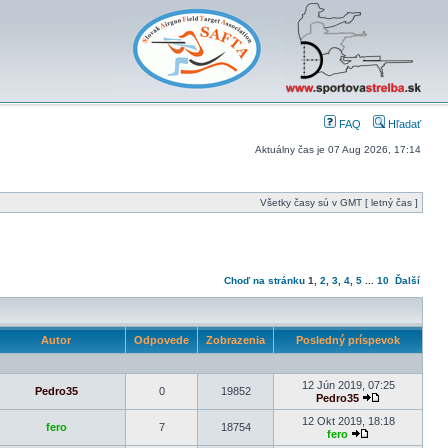
FAQ
Hľadať
Aktuálny čas je 07 Aug 2026, 17:14
Všetky časy sú v GMT [ letný čas ]
Choď na stránku
1
,
2
,
3
,
4
,
5
...
10
Ďalší
Autor
Odpovede
Zobrazenia
Posledný príspevok
12 Jún 2019, 07:25
Pedro35
0
19852
Pedro35
12 Okt 2019, 18:18
fero
7
18754
fero