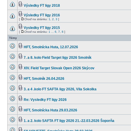
Výsledky FT ligy 2018
Výsledky FT ligy 2016
[
Choď na stránku:
1
,
2
,
3
]
Vysledky FT ligy 2015
[
Choď na stránku:
1
...
6
,
7
,
8
]
Témy
HFT, Smolnícka Huta, 12.07.2026
7. a 8. kolo Field Target ligy 2026 Smolník
XIV. Field Target Slovak Open 2026 Skýcov
HFT, Smolník 26.04.2026
3. a 4 .kolo FT SAFTA ligy 2026, Vila Sokolka
Re: Vysledky FT ligy 2026
HFT, Smolnícka Huta 29.03.2026
1. a 2. kolo SAFTA FT ligy 2026 21.-22.03.2026 Šoporňa