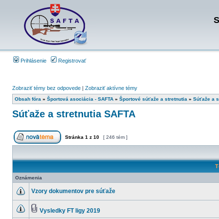
S
Prihlásenie
Registrovať
Zobraziť témy bez odpovede
|
Zobraziť aktívne témy
Obsah fóra
»
Športová asociácia - SAFTA
»
Športové súťaže a stretnutia
»
Súťaže a s
Súťaže a stretnutia SAFTA
Stránka
1
z
10
[ 246 tém ]
T
Oznámenia
Vzory dokumentov pre súťaže
Vysledky FT ligy 2019