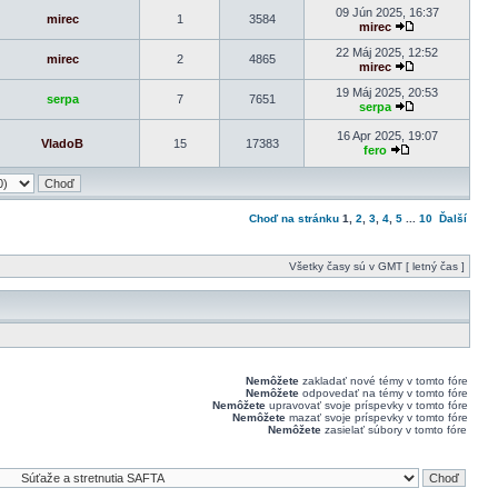
09 Jún 2025, 16:37
mirec
1
3584
mirec
22 Máj 2025, 12:52
mirec
2
4865
mirec
19 Máj 2025, 20:53
serpa
7
7651
serpa
16 Apr 2025, 19:07
VladoB
15
17383
fero
Choď na stránku
1
,
2
,
3
,
4
,
5
...
10
Ďalší
Všetky časy sú v GMT [ letný čas ]
Nemôžete
zakladať nové témy v tomto fóre
Nemôžete
odpovedať na témy v tomto fóre
Nemôžete
upravovať svoje príspevky v tomto fóre
Nemôžete
mazať svoje príspevky v tomto fóre
Nemôžete
zasielať súbory v tomto fóre