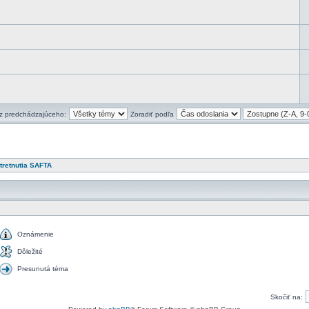
 z predchádzajúceho:
Zoradiť podľa
tretnutia SAFTA
Oznámenie
Dôležité
Presunutá téma
Skočiť na: