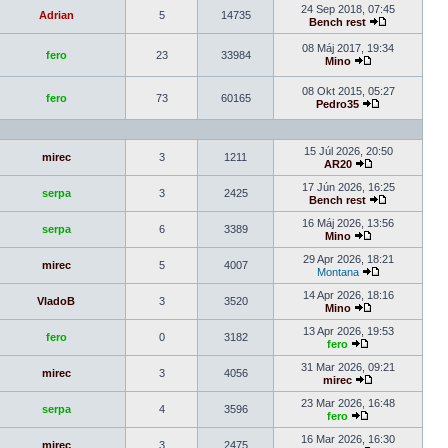
24 Sep 2018, 07:45
Adrian
5
14735
Bench rest
08 Máj 2017, 19:34
fero
23
33984
Mino
08 Okt 2015, 05:27
fero
73
60165
Pedro35
15 Júl 2026, 20:50
mirec
3
1211
AR20
17 Jún 2026, 16:25
serpa
3
2425
Bench rest
16 Máj 2026, 13:56
serpa
6
3389
Mino
29 Apr 2026, 18:21
mirec
5
4007
Montana
14 Apr 2026, 18:16
VladoB
3
3520
Mino
13 Apr 2026, 19:53
fero
0
3182
fero
31 Mar 2026, 09:21
mirec
3
4056
mirec
23 Mar 2026, 16:48
serpa
4
3596
fero
16 Mar 2026, 16:30
mirec
3
2475