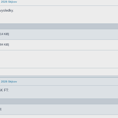
en 2026 Skýcov
vysledky.
14 KiB]
84 KiB]
en 2026 Skýcov
SK FT:
]