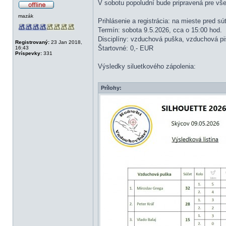
V sobotu popoludní bude pripravená pre vš
mazák
Prihlásenie a registrácia: na mieste pred sú
Termín: sobota 9.5.2026, cca o 15:00 hod.
Disciplíny: vzduchová puška, vzduchová pišt
Registrovaný:
23 Jan 2018,
Štartovné: 0,- EUR
16:43
Príspevky:
331
Výsledky siluetkového zápolenia:
Prílohy: