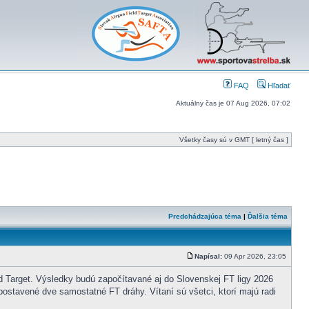
FAQ
Hľadať
Aktuálny čas je 07 Aug 2026, 07:02
Všetky časy sú v GMT [ letný čas ]
Predchádzajúca téma
|
Ďalšia téma
Napísal:
09 Apr 2026, 23:05
 Target. Výsledky budú započítavané aj do Slovenskej FT ligy 2026
postavené dve samostatné FT dráhy. Vítaní sú všetci, ktorí majú radi