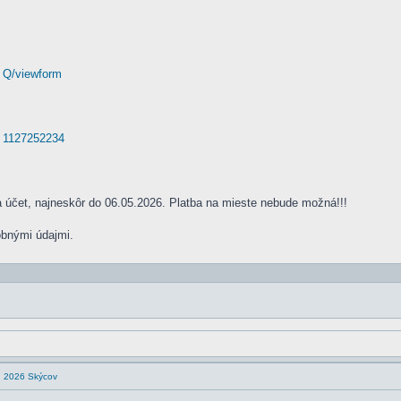
. Q/viewform
. 1127252234
a účet, najneskôr do 06.05.2026. Platba na mieste nebude možná!!!
tobnými údajmi.
en 2026 Skýcov