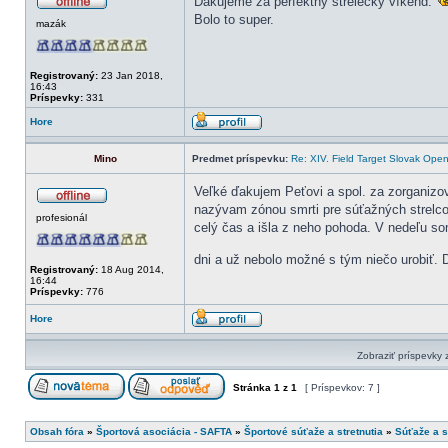
Ďakujeme za perfektný strelecký víkend.
Bolo to super.
mazák
Registrovaný:
23 Jan 2018,
16:43
Príspevky:
331
Hore
Mino
Predmet príspevku:
Re: XIV. Field Target Slovak Op
Veľké ďakujem Peťovi a spol. za zorganizov
nazývam zónou smrti pre súťažných strelcov
profesionál
celý čas a išla z neho pohoda. V nedeľu so
dni a už nebolo možné s tým niečo urobiť.
Registrovaný:
18 Aug 2014,
16:44
Príspevky:
776
Hore
Zobraziť príspevky
Stránka
1
z
1
[ Príspevkov: 7 ]
Obsah fóra
»
Športová asociácia - SAFTA
»
Športové súťaže a stretnutia
»
Súťaže a s