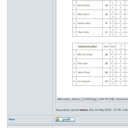
silhouette_skýcov_5-2026.jpg [ 190.05 KiB | Zobraze
Naposledy upravil
mirec
dňa 16 Máj 2026, 12:59, cel
Hore