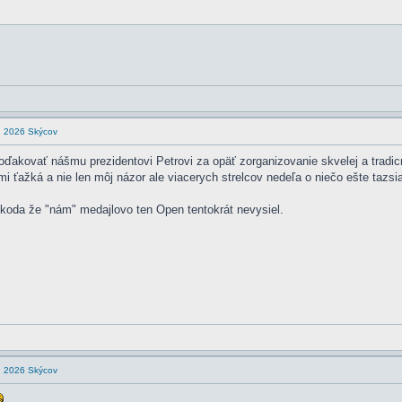
en 2026 Skýcov
ďakovať nášmu prezidentovi Petrovi za opäť zorganizovanie skvelej a tradic
 ťažká a nie len môj názor ale viacerych strelcov nedeľa o niečo ešte tazsia
koda že "nám" medajlovo ten Open tentokrát nevysiel.
en 2026 Skýcov