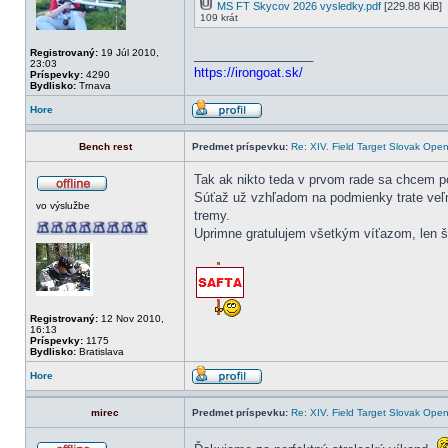
MS FT Skycov 2026 vysledky.pdf
[229.88 KiB]
109 krát
Registrovaný:
19 Júl 2010,
_________________
23:03
https://irongoat.sk/
Príspevky:
4290
Bydlisko:
Trnava
Hore
Bench rest
Predmet príspevku:
Re: XIV. Field Target Slovak Op
Tak ak nikto teda v prvom rade sa chcem po
Súťaž už vzhľadom na podmienky trate veľmi
vo výslužbe
tremy.
Uprimne gratulujem všetkým víťazom, len š
Registrovaný:
12 Nov 2010,
16:13
Príspevky:
1175
Bydlisko:
Bratislava
Hore
mirec
Predmet príspevku:
Re: XIV. Field Target Slovak Op