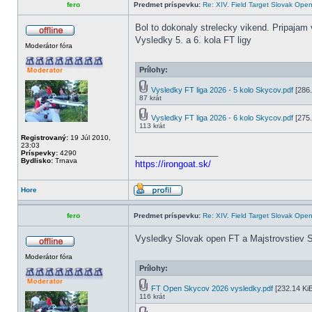
fero
Predmet príspevku:
Re: XIV. Field Target Slovak Op
Bol to dokonaly strelecky vikend. Pripajam 
Vysledky 5. a 6. kola FT ligy
Moderátor fóra
Prílohy:
Vysledky FT liga 2026 - 5 kolo Skycov.pdf
[286.
87 krát
Vysledky FT liga 2026 - 6 kolo Skycov.pdf
[275.
113 krát
Registrovaný:
19 Júl 2010,
23:03
_________________
Príspevky:
4290
Bydlisko:
Trnava
https://irongoat.sk/
Hore
fero
Predmet príspevku:
Re: XIV. Field Target Slovak Op
Vysledky Slovak open FT a Majstrovstiev 
Moderátor fóra
Prílohy:
FT Open Skycov 2026 vysledky.pdf
[232.14 KiB
116 krát