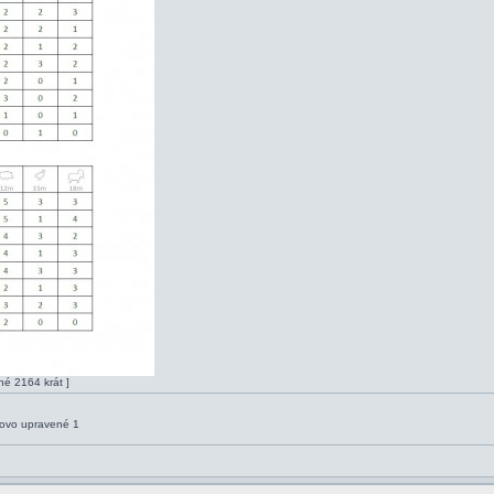
né 2164 krát ]
kovo upravené 1