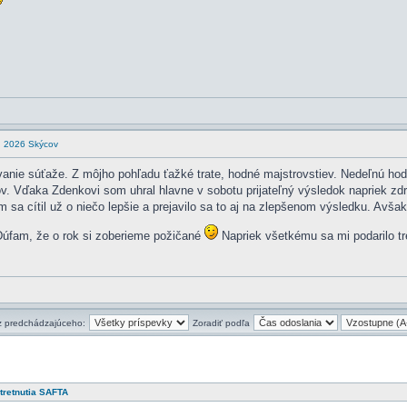
en 2026 Skýcov
anie súťaže. Z môjho pohľadu ťažké trate, hodné majstrovstiev. Nedeľnú hod
. Vďaka Zdenkovi som uhral hlavne v sobotu prijateľný výsledok napriek zdr
m sa cítil už o niečo lepšie a prejavilo sa to aj na zlepšenom výsledku. Av
 Dúfam, že o rok si zoberieme požičané
Napriek všetkému sa mi podarilo tre
 z predchádzajúceho:
Zoradiť podľa
tretnutia SAFTA