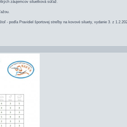
etkých záujemcov siluetková súťaž.
ťažou.
oľ - podľa Pravidiel športovej streľby na kovové siluety, vydanie 3. z 1.2.20