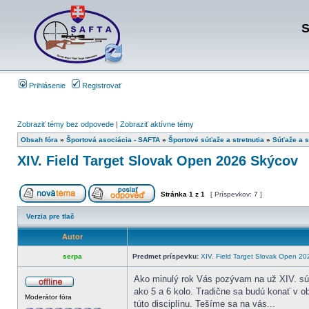
S
Prihlásenie
Registrovať
Zobraziť témy bez odpovede
|
Zobraziť aktívne témy
Obsah fóra
»
Športová asociácia - SAFTA
»
Športové súťaže a stretnutia
»
Súťaže a s
XIV. Field Target Slovak Open 2026 Skýcov
Stránka
1
z
1
[ Príspevkov: 7 ]
Verzia pre tlač
Autor
serpa
Predmet príspevku:
XIV. Field Target Slovak Open 2
Ako minulý rok Vás pozývam na už XIV. súť
ako 5 a 6 kolo. Tradične sa budú konať v o
Moderátor fóra
túto disciplínu. Tešíme sa na vás...