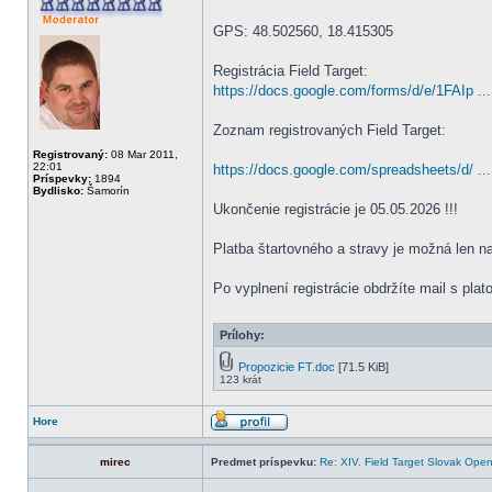
GPS: 48.502560, 18.415305
Registrácia Field Target:
https://docs.google.com/forms/d/e/1FAIp ..
Zoznam registrovaných Field Target:
Registrovaný:
08 Mar 2011,
22:01
https://docs.google.com/spreadsheets/d/ ..
Príspevky:
1894
Bydlisko:
Šamorín
Ukončenie registrácie je 05.05.2026 !!!
Platba štartovného a stravy je možná len n
Po vyplnení registrácie obdržíte mail s pla
Prílohy:
Propozicie FT.doc
[71.5 KiB]
123 krát
Hore
mirec
Predmet príspevku:
Re: XIV. Field Target Slovak Op