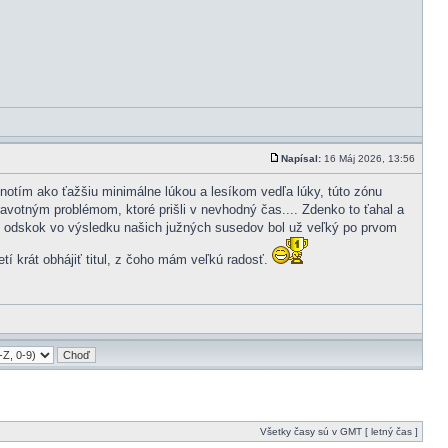
Napísal:
16 Máj 2026, 13:56
notím ako ťažšiu minimálne lúkou a lesíkom vedľa lúky, túto zónu
avotným problémom, ktoré prišli v nevhodný čas.... Zdenko to ťahal a
šak odskok vo výsledku našich južných susedov bol už veľký po prvom
tí krát obhájiť titul, z čoho mám veľkú radosť.
Všetky časy sú v GMT [ letný čas ]