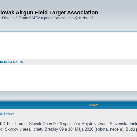
lovak Airgun Field Target Association
Diskusné fórum SAFTA a priateľov vzduchových zbraní
tretnutia SAFTA
Správa
026 Skýcov
až Field Target Slovak Open 2026 spojená s Majstrovstvami Slovenska Field
bci Skýcov v areáli chaty Breziny 09 a 10. Mája 2026 (sobota, nedeľa). Budú 