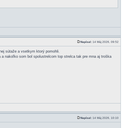
Napísal:
14 Máj 2026, 09:52
nej sútaže a vsetkym ktorý pomohli.
 a nakoľko som bol spolustrelcom top strelca tak pre mna aj troška
Napísal:
14 Máj 2026, 10:10