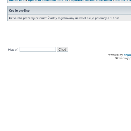
Kto je on-line
Užívatelia prezerajúci fórum: Žiadny registrovaný užívateľ nie je prítomný a 1 hosť
Hľadať:
Powered by
php
Slovenský p