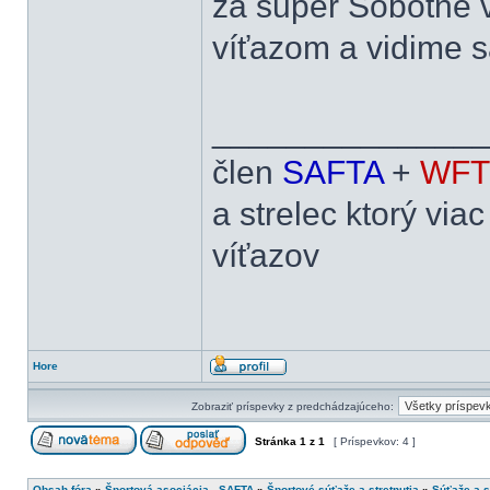
za super Sobotné 
víťazom a vidime 
______________
člen
SAFTA
+
WFT
a strelec ktorý viac
víťazov
Hore
Zobraziť príspevky z predchádzajúceho:
Stránka
1
z
1
[ Príspevkov: 4 ]
Obsah fóra
»
Športová asociácia - SAFTA
»
Športové súťaže a stretnutia
»
Súťaže a s