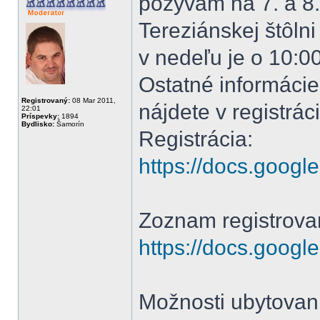
pozývam na 7. a 8. 
Tereziánskej štôlni
v nedeľu je o 10:0
Ostatné informácie
Registrovaný:
08 Mar 2011,
nájdete v registrác
22:01
Príspevky:
1894
Bydlisko:
Šamorín
Registrácia:
https://docs.googl
Zoznam registrova
https://docs.googl
Možnosti ubytovani