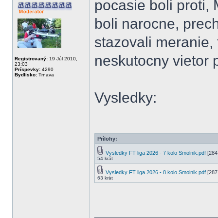
pocasie boli proti,
boli narocne, prec
stazovali meranie,
neskutocny vietor p
Registrovaný:
19 Júl 2010,
23:03
Príspevky:
4290
Bydlisko:
Trnava
Vysledky:
Prílohy:
Vysledky FT liga 2026 - 7 kolo Smolnik.pdf
[284
54 krát
Vysledky FT liga 2026 - 8 kolo Smolnik.pdf
[287.
63 krát
______________