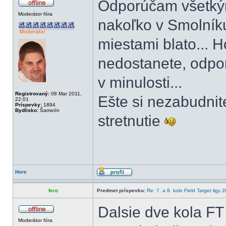
Odporúčam všetkým
Moderátor fóra
nakoľko v Smolníku
miestami blato... 
nedostanete, odpo
v minulosti...
Registrovaný:
08 Mar 2011,
Ešte si nezabudnit
22:01
Príspevky:
1894
Bydlisko:
Šamorín
stretnutie
Hore
fero
Predmet príspevku:
Re: 7. a 8. kolo Field Target ligy
Dalsie dve kola FT
Moderátor fóra