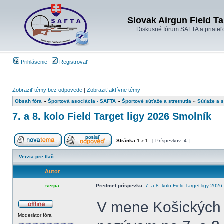
Slovak Airgun Field Ta
Diskusné fórum SAFTA a priateľ
Prihlásenie
Registrovať
Zobraziť témy bez odpovede
|
Zobraziť aktívne témy
Obsah fóra
»
Športová asociácia - SAFTA
»
Športové súťaže a stretnutia
»
Súťaže a s
7. a 8. kolo Field Target ligy 2026 Smolník
Stránka
1
z
1
[ Príspevkov: 4 ]
Verzia pre tlač
Autor
serpa
Predmet príspevku:
7. a 8. kolo Field Target ligy 202
V mene Košických
Moderátor fóra