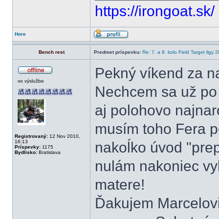
https://irongoat.sk/
Hore
Bench rest
Predmet príspevku:
Re: 7. a 8. kolo Field Target ligy
Pekný víkend za n
vo výslužbe
Nechcem sa už po n
aj polohovo najnaro
musím toho Fera po
Registrovaný:
12 Nov 2010,
16:13
nakoĺko úvod "prep
Príspevky:
1175
Bydlisko:
Bratislava
nulám nakoniec vybo
matere!
Ďakujem Marcelovi 